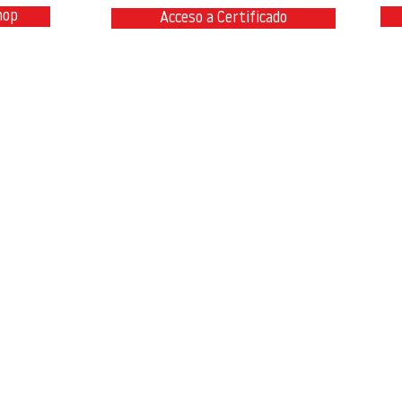
hop
Acceso a Certificado
@teambimcivil.com
P