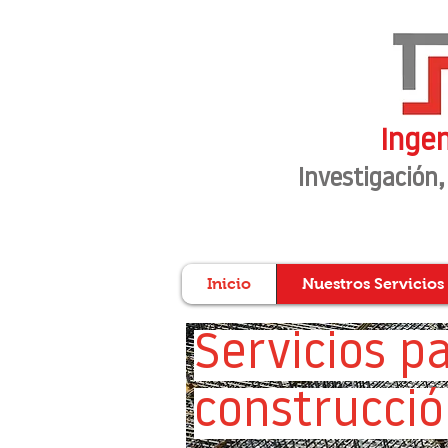
Ingen
Investigación
,
Inicio
Nuestros Servicios
Servicios p
construcci