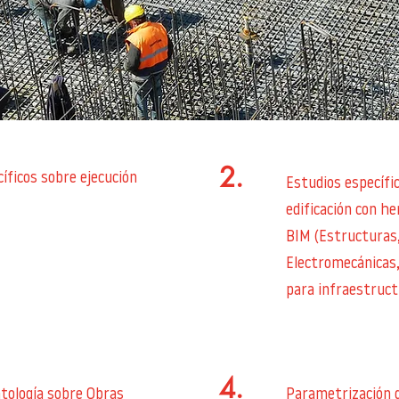
2.
íficos sobre ejecución
Estudios específic
edificación con h
BIM (Estructuras,
Electromecánicas,
para infraestruct
4.
atología sobre Obras
Parametrización 