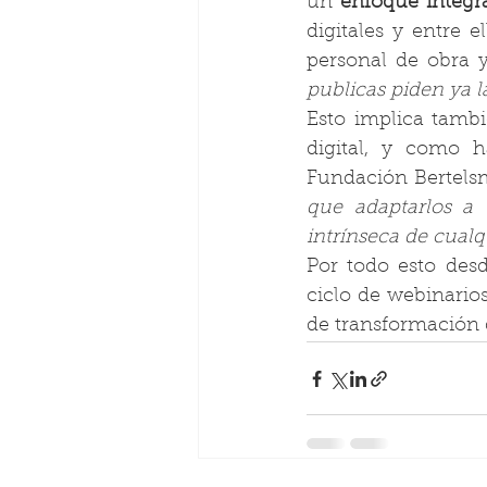
un 
enfoque integr
digitales y entre e
personal de obra y 
publicas piden ya l
Esto implica tamb
digital, y como h
Fundación Bertels
que adaptarlos a 
intrínseca de cualq
Por todo esto des
ciclo de webinario
de transformación d