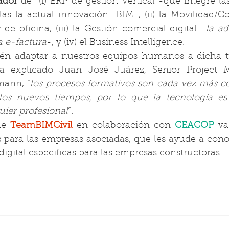
ador
 de  (i) ERP de gestión Vertical -que integre la
llas la actual innovación  BIM-, (ii) la Movilidad/Co
de oficina, (iii) la Gestión comercial digital -
la ad
a e-factura
-, y (iv) el Business Intelligence. 
ién adaptar a nuestros equipos humanos a dicha t
a explicado Juan José Juárez, Senior Project M
mann, “
los procesos formativos son cada vez más co
los nuevos tiempos, por lo que la tecnología es
uier profesional
”. 
de 
TeamBIMCivil
 en colaboración con 
CEACOP
 va
s para las empresas asociadas, que les ayude a cono
igital especificas para las empresas constructoras.