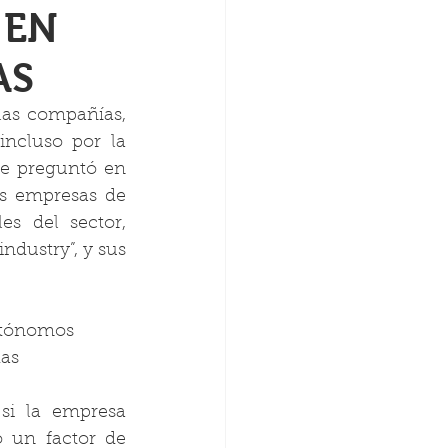
 EN
AS
las compañías, 
ncluso por la 
se preguntó en 
as empresas de 
s del sector, 
ndustry”, y sus 
autónomos
das
i la empresa 
 un factor de 