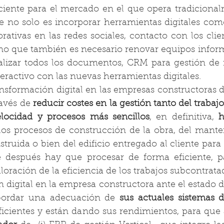
ciente para el mercado en el que opera tradicionalm
no solo es incorporar herramientas digitales como
ativas en las redes sociales, contacto con los clien
o que también es necesario renovar equipos informát
alizar todos los documentos, CRM para gestión de r
teractivo con las nuevas herramientas digitales.
nsformación digital en las empresas constructoras d
avés de 
reducir costes en la gestión tanto del trabaj
locidad y procesos más sencillos
, en definitiva, 
h
r los procesos de construcción de la obra, del mante
struida o bien del edificio entregado al cliente para 
después hay que procesar de forma eficiente, pa
loración de la eficiencia de los trabajos subcontratad
digital en la empresa constructora ante el estado de
bordar una adecuación de 
sus actuales sistemas d
ficientes y están dando sus rendimientos, para que