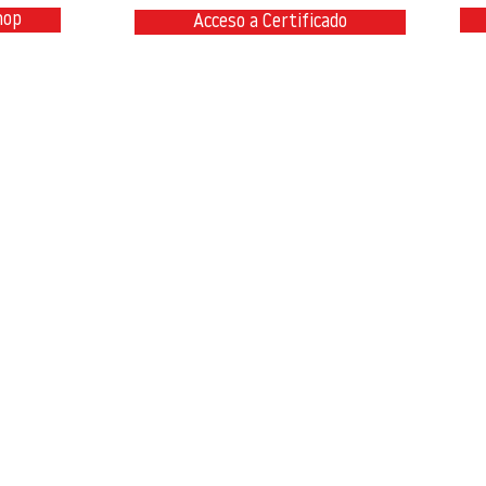
hop
Acceso a Certificado
@teambimcivil.com
P