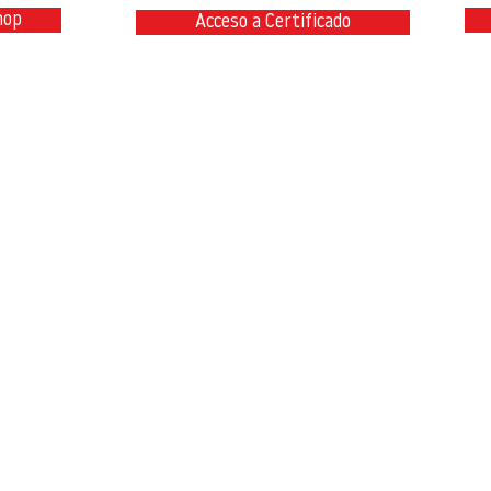
hop
Acceso a Certificado
@teambimcivil.com
P