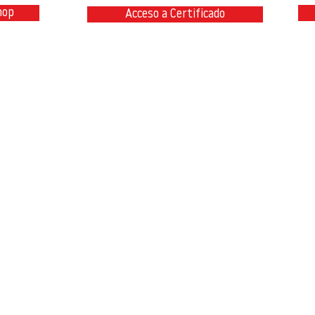
hop
Acceso a Certificado
@teambimcivil.com
P