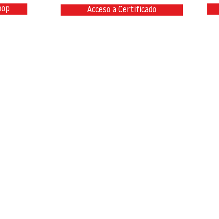
hop
Acceso a Certificado
@teambimcivil.com
P