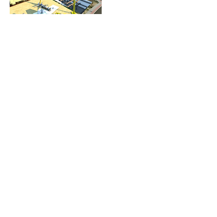
Las nuevas herramientas de trabajo que
permiten la planificación de las obras
sobre modelos BIM consiguen una
mejora sustancial de esta actividad de
gestión de los equipos técnicos de obra,
consiguiéndose así una rápida
visualización de la constructividad de los
proyectos redactados, así como nos da
la capacidad de realizar simulaciones
virtuales de los ajustes que se producen
en el seguimiento de las obras. Esta
nueva forma de realizar la
programación de la obra permite
demostrar a los clientes públicos y
privados un conocimiento preciso de la
ejecución de la obra por parte de
nuestras empresas. Este curso se oferta
dentro del Plan de Formación BIM de
CEACOP, bajo la dirección académica del
profesor D. Blas González González (BIM
Manager), para permitir especializarse a
los técnicos de los Departamentos de
Contratación, Estudios u Oficina Técnica
en la aplicación de la programación de
obras con herramientas BIM 4D para las
ofertas en las licitaciones públicas de
obras civiles y edificación. La segunda
sesión será con carácter de taller
práctico sobre los ordenadores
personales de los alumnos y con las
licencias temporales del software
SYNCHRO líder del mercado facilitado
por la empresa AEC-ON Solutions