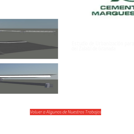
Estudio de Urbanización para 
del Zalabí de Granada
Volver a Algunos de Nuestros Trabajos
@teambimcivil.com
P