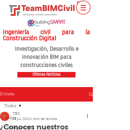
Ingeniería civil para la
Construcción Digital
Investigación
, Desarrollo e
innovación BIM para
construcciones civiles
Últimas Noticias
Entrada
Todos
TBC
Todos
15 jul 2018
1 min de lectura
¿Conoces nuestros
Consejos BIM